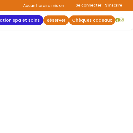
Se connecter
S'inscrire
Aucun horaire mis en avant aujourd'hui.
Consultez la page hora
vation spa et soins
réserver
chèques cadeaux