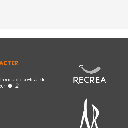
ACTER
reaquatique-lozen.fr
sur